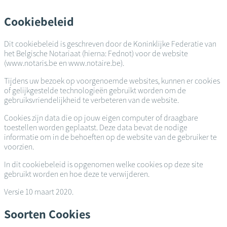
Overslaan
en
Cookiebeleid
naar
de
Dit cookiebeleid is geschreven door de Koninklijke Federatie van
inhoud
het Belgische Notariaat (hierna: Fednot) voor de website
gaan
(www.notaris.be en www.notaire.be).
Tijdens uw bezoek op voorgenoemde websites, kunnen er cookies
of gelijkgestelde technologieën gebruikt worden om de
gebruiksvriendelijkheid te verbeteren van de website.
Cookies zijn data die op jouw eigen computer of draagbare
toestellen worden geplaatst. Deze data bevat de nodige
informatie om in de behoeften op de website van de gebruiker te
voorzien.
In dit cookiebeleid is opgenomen welke cookies op deze site
gebruikt worden en hoe deze te verwijderen.
Versie 10 maart 2020.
Soorten Cookies